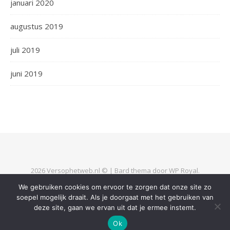
januari 2020
augustus 2019
juli 2019
juni 2019
2026 Versophetweb.nl © |
Bard thema door
WP Royal
.
We gebruiken cookies om ervoor te zorgen dat onze site zo
soepel mogelijk draait. Als je doorgaat met het gebruiken van
TERUG NAAR BOVEN
deze site, gaan we ervan uit dat je ermee instemt.
Ok