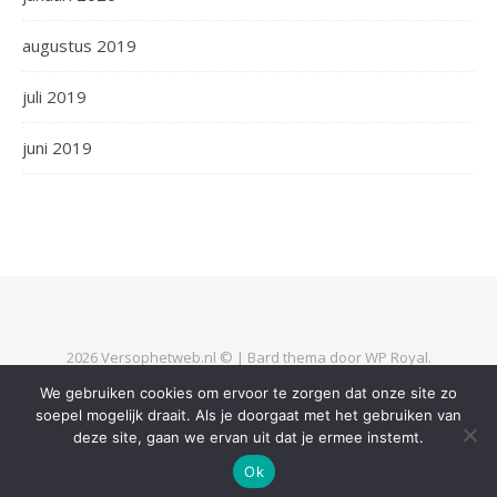
augustus 2019
juli 2019
juni 2019
2026 Versophetweb.nl © |
Bard thema door
WP Royal
.
We gebruiken cookies om ervoor te zorgen dat onze site zo
soepel mogelijk draait. Als je doorgaat met het gebruiken van
TERUG NAAR BOVEN
deze site, gaan we ervan uit dat je ermee instemt.
Ok