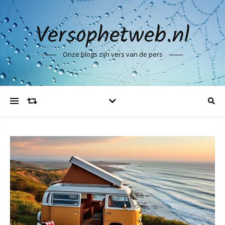
Versophetweb.nl
Onze blogs zijn vers van de pers