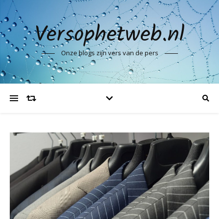
Versophetweb.nl
Onze blogs zijn vers van de pers