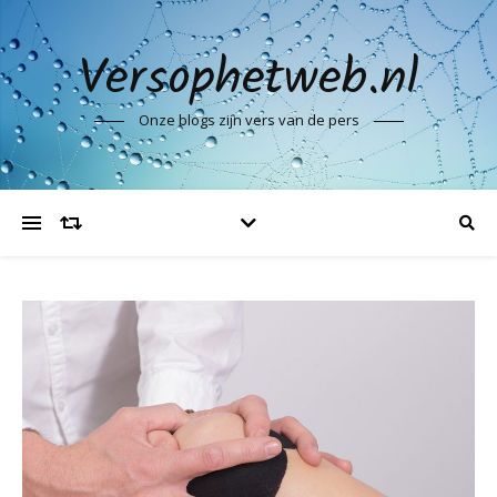
Versophetweb.nl
Onze blogs zijn vers van de pers