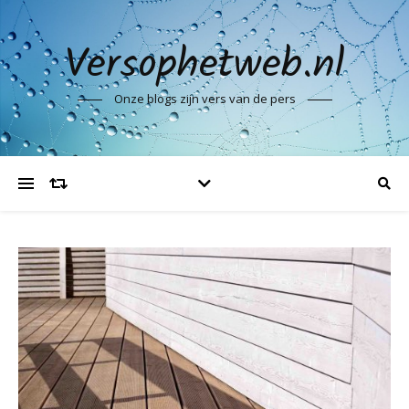
Versophetweb.nl
Onze blogs zijn vers van de pers